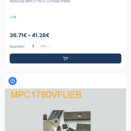
Motorola MPC1715FU CI Pilote PWM
9
36.71€ – 41.28€
Quantité:
Min: 1