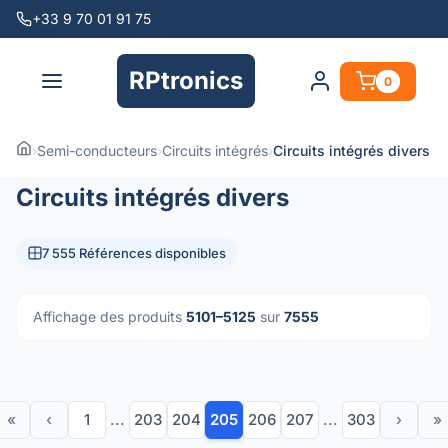
+33 9 70 01 91 75
RPtronics
0
›
Semi-conducteurs
›
Circuits intégrés
›
Circuits intégrés divers
Circuits intégrés divers
7 555 Références disponibles
Affichage des produits
5101–5125
sur
7555
«
‹
1
...
203
204
205
206
207
...
303
›
»