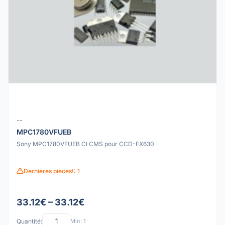
--
MPC1780VFUEB
Sony MPC1780VFUEB CI CMS pour CCD-FX630
Dernières pièces!: 1
33.12€ – 33.12€
Quantité:
Min: 1