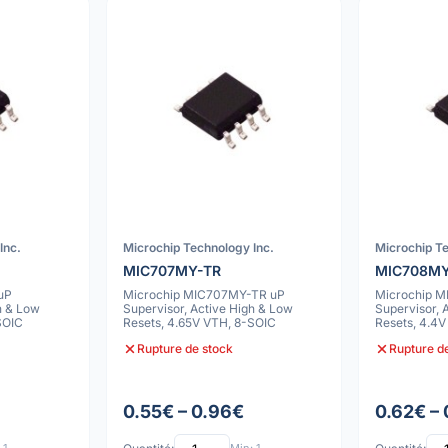
Inc.
Microchip Technology Inc.
Microchip Te
MIC707MY-TR
MIC708M
uP
Microchip MIC707MY-TR uP
Microchip 
h & Low
Supervisor, Active High & Low
Supervisor, 
SOIC
Resets, 4.65V VTH, 8-SOIC
Resets, 4.4
Rupture de stock
Rupture d
0.55€ – 0.96€
0.62€ –