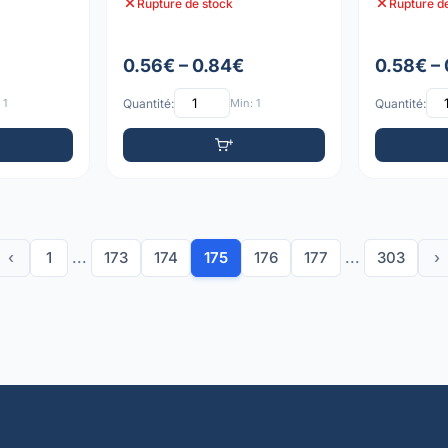
Rupture de stock
Rupture d
0.56€ – 0.84€
0.58€ –
 1
Quantité:
Min: 1
Quantité:
‹
1
...
173
174
175
176
177
...
303
›