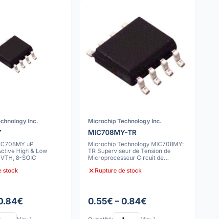
chnology Inc.
Microchip Technology Inc.
Y
MIC708MY-TR
MIC708MY uP
Microchip Technology MIC708MY-
Active High & Low
TR Superviseur de Tension de
V VTH, 8-SOIC
Microprocesseur Circuit de
Réinitialisati
e stock
Rupture de stock
 0.84€
0.55€ – 0.84€