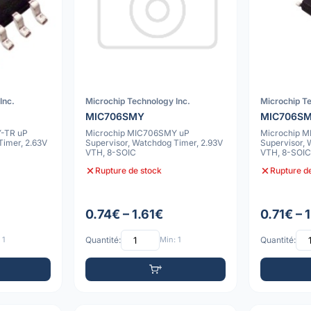
Inc.
Microchip Technology Inc.
Microchip Te
MIC706SMY
MIC706S
-TR uP
Microchip MIC706SMY uP
Microchip 
Timer, 2.63V
Supervisor, Watchdog Timer, 2.93V
Supervisor, 
VTH, 8-SOIC
VTH, 8-SOI
Rupture de stock
Rupture d
0.74€ – 1.61€
0.71€ – 
 1
Quantité:
Min: 1
Quantité: