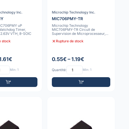
chnology Inc.
Microchip Technology Inc.
MY
MIC706PMY-TR
MIC706PMY uP
Microchip Technology
Watchdog Timer,
MIC706PMY-TR Circuit de
, 2.63V VTH, 8-SOIC
Supervision de Microprocesseur,
Sortie de Réinitialisat
e stock
Rupture de stock
1.61€
0.55€ – 1.19€
Min: 1
Quantité:
Min: 1