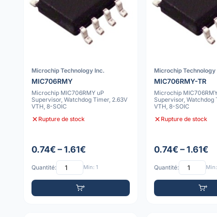
Microchip Technology Inc.
Microchip Technology 
MIC706RMY
MIC706RMY-TR
Microchip MIC706RMY uP
Microchip MIC706RMY
Supervisor, Watchdog Timer, 2.63V
Supervisor, Watchdog 
VTH, 8-SOIC
VTH, 8-SOIC
Rupture de stock
Rupture de stock
0.74€ – 1.61€
0.74€ – 1.61€
Quantité:
Min: 1
Quantité:
Min: