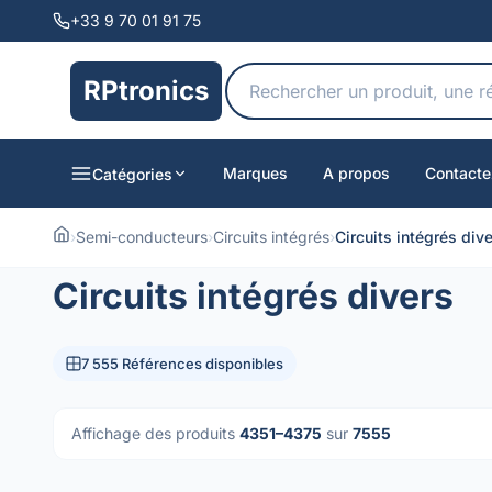
+33 9 70 01 91 75
RPtronics
Marques
A propos
Contacte
Catégories
›
Semi-conducteurs
›
Circuits intégrés
›
Circuits intégrés div
Circuits intégrés divers
7 555 Références disponibles
Affichage des produits
4351–4375
sur
7555