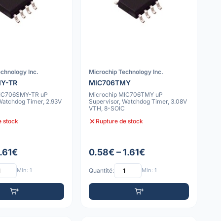
chnology Inc.
Microchip Technology Inc.
MY-TR
MIC706TMY
MIC706SMY-TR uP
Microchip MIC706TMY uP
Watchdog Timer, 2.93V
Supervisor, Watchdog Timer, 3.08V
C
VTH, 8-SOIC
e stock
Rupture de stock
1.61€
0.58€ – 1.61€
Min: 1
Quantité:
Min: 1