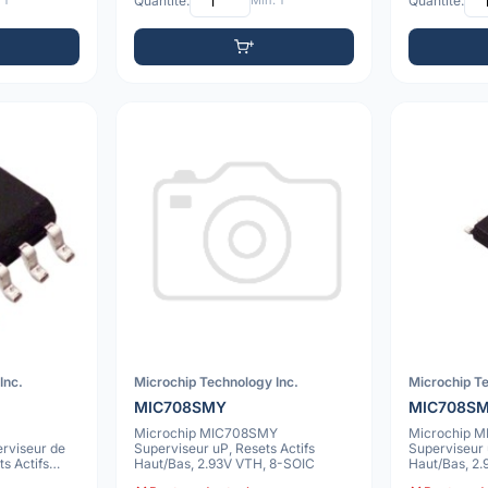
 1
Quantité:
Min: 1
Quantité:
Inc.
Microchip Technology Inc.
Microchip Te
MIC708SMY
MIC708S
Microchip MIC708SMY
Microchip 
rviseur de
Superviseur uP, Resets Actifs
Superviseur 
s Actifs
Haut/Bas, 2.93V VTH, 8-SOIC
Haut/Bas, 2