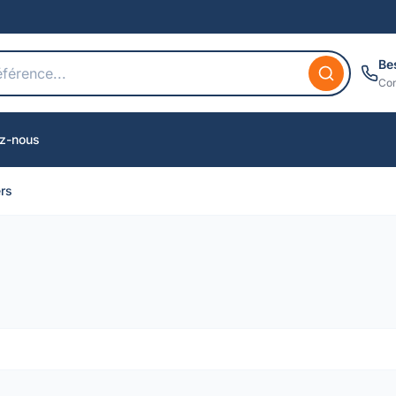
Be
Con
z-nous
ers