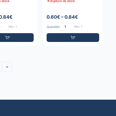
e stock
Rupture de stock
 0.84€
0.60€ – 0.84€
Min: 1
Quantité:
Min: 1
»