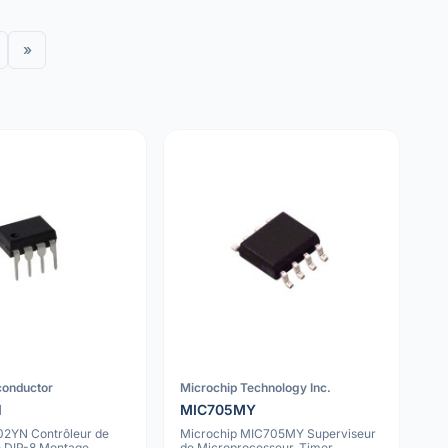
»
conductor
Microchip Technology Inc.
N
MIC705MY
02YN Contrôleur de
Microchip MIC705MY Superviseur
 DIP-8 Montage
de Microprocesseur, Timer