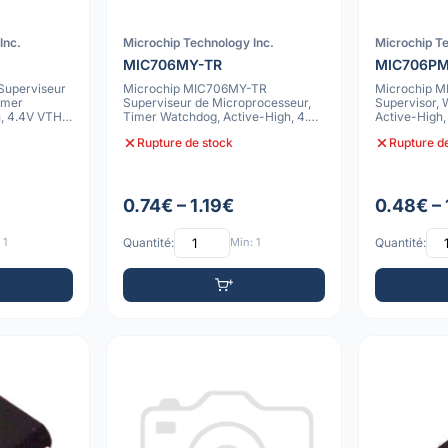
Inc.
Microchip Technology Inc.
Microchip Te
MIC706MY-TR
MIC706P
Superviseur
Microchip MIC706MY-TR
Microchip 
imer
Superviseur de Microprocesseur,
Supervisor, 
, 4.4V VTH,
Timer Watchdog, Active-High, 4.4V
Active-High
VTH, SOIC, T
Rupture de stock
Rupture d
0.74€ – 1.19€
0.48€ – 
 1
Quantité:
Min: 1
Quantité: