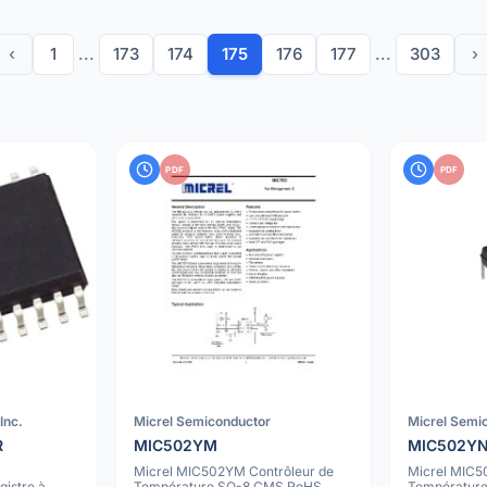
‹
1
...
173
174
175
176
177
...
303
›
PDF
PDF
Inc.
Micrel Semiconductor
Micrel Semi
R
MIC502YM
MIC502Y
Micrel MIC502YM Contrôleur de
Micrel MIC5
istre à
Température SO-8 CMS RoHS
Température