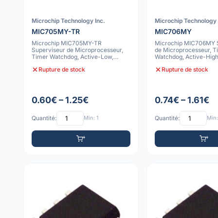
Microchip Technology Inc.
Microchip Technology 
MIC705MY-TR
MIC706MY
Microchip MIC705MY-TR
Microchip MIC706MY 
Superviseur de Microprocesseur,
de Microprocesseur, T
Timer Watchdog, Active-Low,
Watchdog, Active-High
4.65V VTH, SOIC, T
SOIC
Rupture de stock
Rupture de stock
0.60€ – 1.25€
0.74€ – 1.61€
Quantité:
Min: 1
Quantité:
Min: