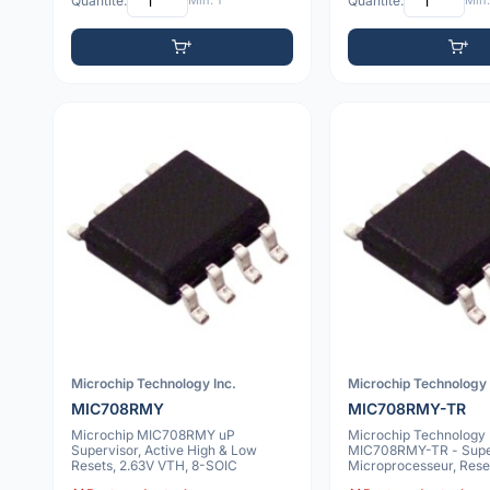
Quantité:
Min: 1
Quantité:
Min:
Microchip Technology Inc.
Microchip Technology 
MIC708RMY
MIC708RMY-TR
Microchip MIC708RMY uP
Microchip Technology
Supervisor, Active High & Low
MIC708RMY-TR - Supe
Resets, 2.63V VTH, 8-SOIC
Microprocesseur, Reset
Haut/Bas, 2.63V Se