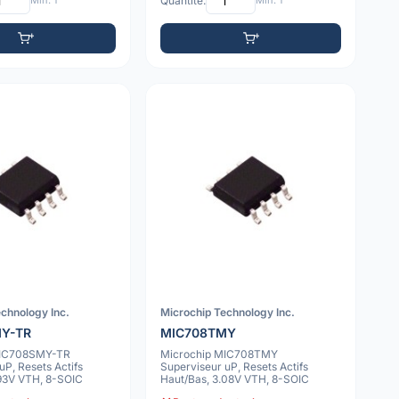
Min: 1
Quantité:
Min: 1
chnology Inc.
Microchip Technology Inc.
MY-TR
MIC708TMY
MIC708SMY-TR
Microchip MIC708TMY
uP, Resets Actifs
Superviseur uP, Resets Actifs
.93V VTH, 8-SOIC
Haut/Bas, 3.08V VTH, 8-SOIC