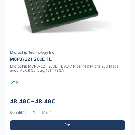
Microchip Technology Inc.
MCP37221-200E-TE
Microchip MCP37221-200E-TE ADC Pipelined 14 bits 200 Msps
avec Mux 8 Canaux, 121 TFBGA
10
48.49€ – 48.49€
Quantité:
Min: 1