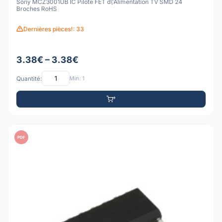
Sony MCZ3001UB IC Pilote FET d\'Alimentation TV SMD 24
Broches RoHS
Dernières pièces!: 33
3.38€ – 3.38€
Quantité:
Min: 1
PDF