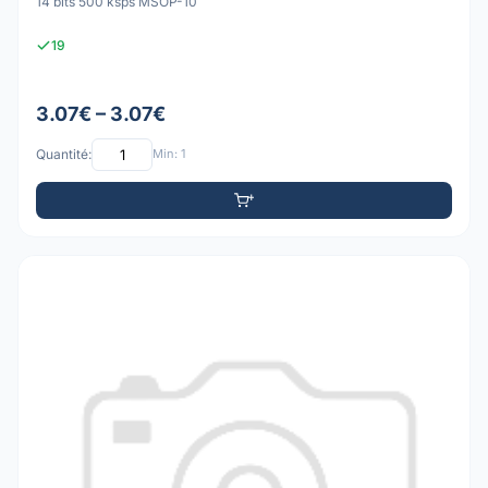
14 bits 500 ksps MSOP-10
19
3.07€ – 3.07€
Quantité:
Min: 1