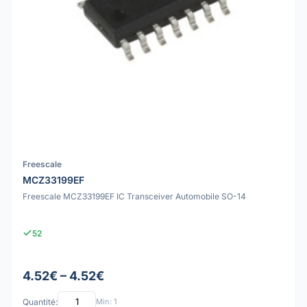
Freescale
MCZ33199EF
Freescale MCZ33199EF IC Transceiver Automobile SO-14
52
4.52€ – 4.52€
Quantité:
Min: 1