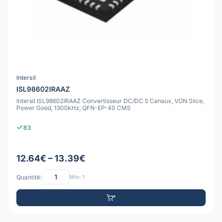
Intersil
ISL98602IRAAZ
Intersil ISL98602IRAAZ Convertisseur DC/DC 5 Canaux, VON Slice,
Power Good, 1300kHz, QFN-EP-40 CMS
83
12.64€ – 13.39€
Quantité:
Min: 1