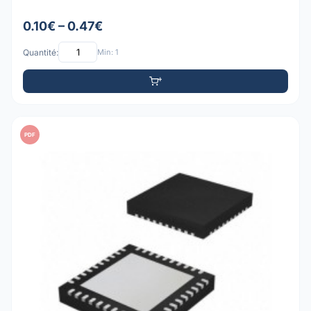
0.10€ – 0.47€
Quantité:
Min: 1
PDF