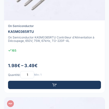
On Semiconductor
KA5M0365RTU
On Semiconductor KA5M0365RTU Contrôleur d'Alimentation à
Découpage, 650V, 75W, 67kHz, TO-220F-4L
165
1.98€ – 3.49€
Quantité:
Min: 1
PDF