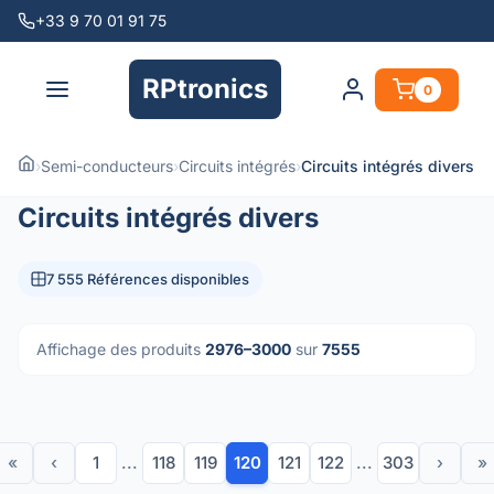
+33 9 70 01 91 75
RPtronics
0
›
Semi-conducteurs
›
Circuits intégrés
›
Circuits intégrés divers
Circuits intégrés divers
7 555 Références disponibles
Affichage des produits
2976–3000
sur
7555
«
‹
1
...
118
119
120
121
122
...
303
›
»