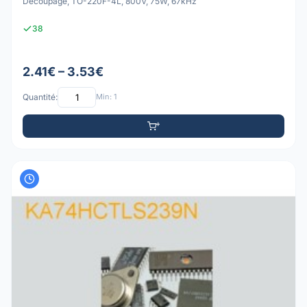
Découpage, TO-220F-4L, 800V, 75W, 67kHz
38
2.41€ – 3.53€
Quantité:
Min: 1