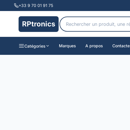
+33 9 70 01 91 75
RPtronics
Marques
A propos
Contacte
Catégories