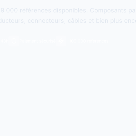
09 000 références disponibles. Composants pas
ucteurs, connecteurs, câbles et bien plus enc
n 48h
Paiement sécurisé
+109 000 références