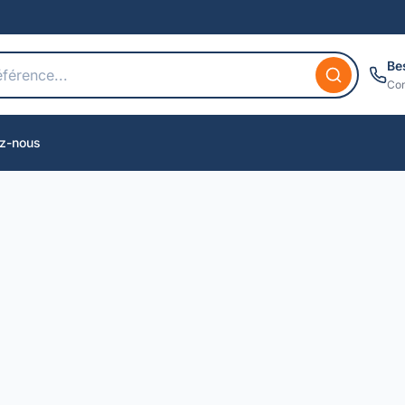
Be
Con
z-nous