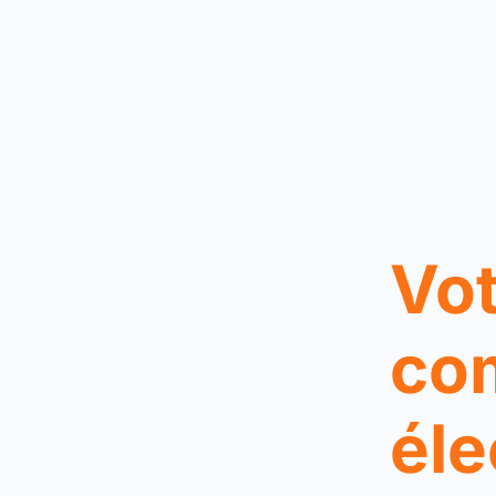
Vot
co
éle