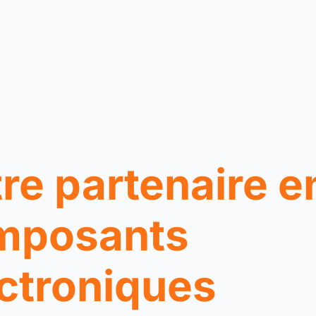
re partenaire e
mposants
ctroniques