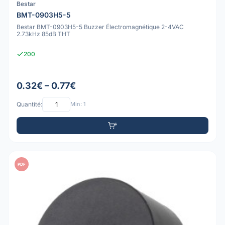
Bestar
BMT-0903H5-5
Bestar BMT-0903H5-5 Buzzer Électromagnétique 2-4VAC
2.73kHz 85dB THT
200
0.32€ – 0.77€
Quantité:
Min: 1
PDF