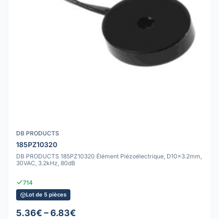
DB PRODUCTS
185PZ10320
DB PRODUCTS 185PZ10320 Élément Piézoélectrique, D10x3.2mm,
30VAC, 3.2kHz, 80dB
714
Lot de 5 pièces
5.36€ – 6.83€