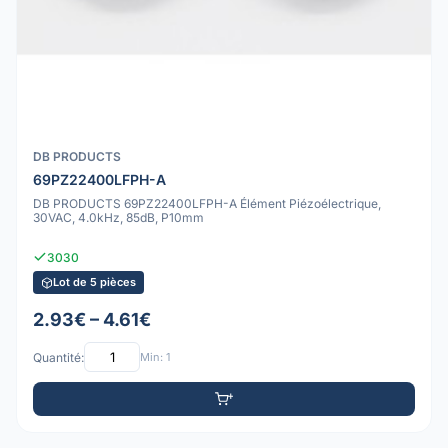
DB PRODUCTS
69PZ22400LFPH-A
DB PRODUCTS 69PZ22400LFPH-A Élément Piézoélectrique,
30VAC, 4.0kHz, 85dB, P10mm
3030
Lot de 5 pièces
2.93€ – 4.61€
Quantité:
Min: 1