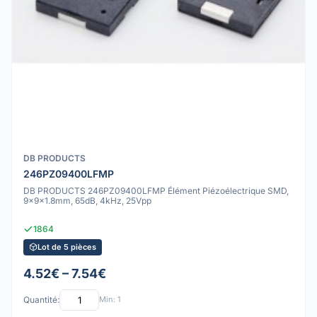
DB PRODUCTS
246PZ09400LFMP
DB PRODUCTS 246PZ09400LFMP Élément Piézoélectrique SMD,
9x9x1.8mm, 65dB, 4kHz, 25Vpp
1864
Lot de 5 pièces
4.52€ – 7.54€
Quantité:
Min: 1