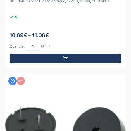
BPS-1500 Sirène Piézoélectrique, 12VDC, 105dB, 1.5-3.5kHz
19
10.69€ – 11.06€
Quantité:
Min: 1
PDF