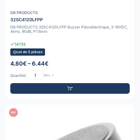
DB PRODUCTS
32SC4120LFPP
DB PRODUCTS 32SC4120LFPP Buzzer Piézoélectrique, 3-16VDC,
4kHz, 90dB, P7.6mm
14735
Lot de 5 pièces
4.80€ – 6.44€
Quantité:
Min: 1
PDF