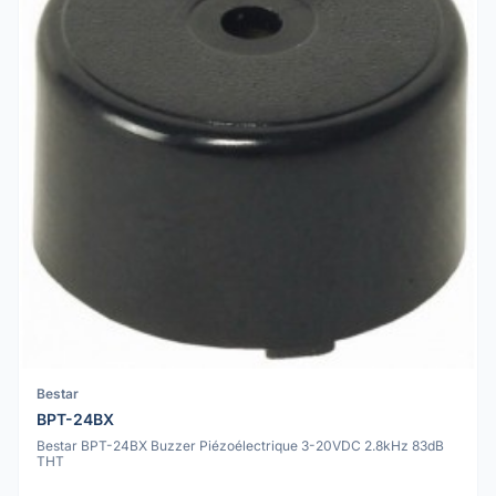
Bestar
BPT-24BX
Bestar BPT-24BX Buzzer Piézoélectrique 3-20VDC 2.8kHz 83dB
THT