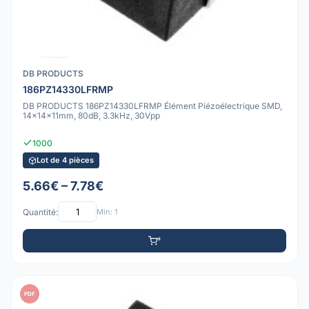
DB PRODUCTS
186PZ14330LFRMP
DB PRODUCTS 186PZ14330LFRMP Élément Piézoélectrique SMD,
14x14x11mm, 80dB, 3.3kHz, 30Vpp
1000
Lot de 4 pièces
5.66€ – 7.78€
Quantité:
Min: 1
PDF