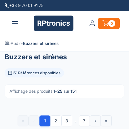
+33 9 70 01 91 75
RPtronics
0
›
Audio
›
Buzzers et sirènes
Buzzers et sirènes
151 Références disponibles
Affichage des produits
1–25
sur
151
«
‹
1
2
3
...
7
›
»