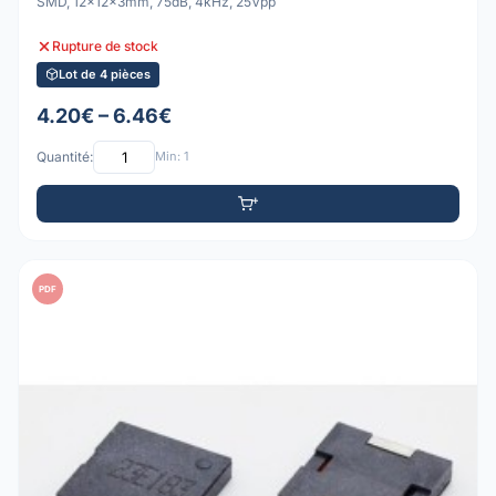
SMD, 12x12x3mm, 75dB, 4kHz, 25Vpp
Rupture de stock
Lot de 4 pièces
4.20€ – 6.46€
Quantité:
Min: 1
PDF