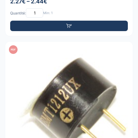
2.27€ – 2.44€
Quantité:
Min: 1
PDF