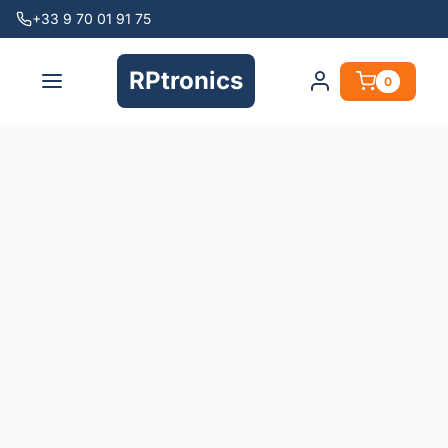
+33 9 70 01 91 75
RPtronics
0