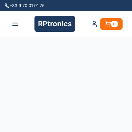
+33 9 70 01 91 75
RPtronics
0