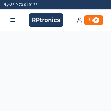
+33 9 70 01 91 75
RPtronics
0