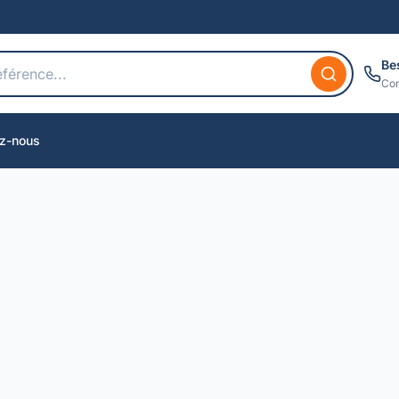
Be
Con
z-nous