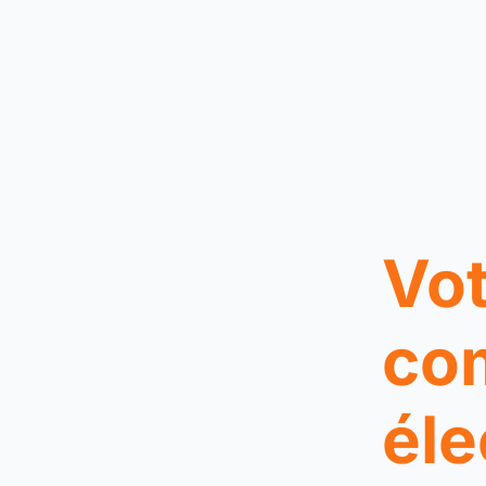
Vot
co
éle