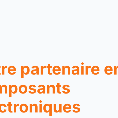
re partenaire e
mposants
ctroniques