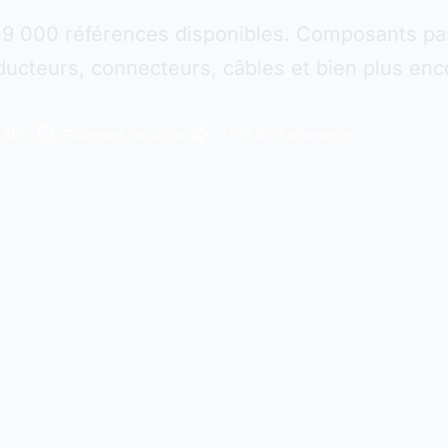
09 000 références disponibles. Composants pas
ucteurs, connecteurs, câbles et bien plus enc
n 48h
Paiement sécurisé
+109 000 références