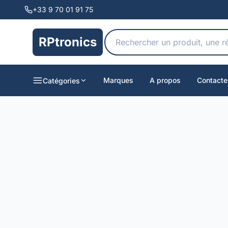
+33 9 70 01 91 75
RPtronics
Marques
A propos
Contacte
Catégories