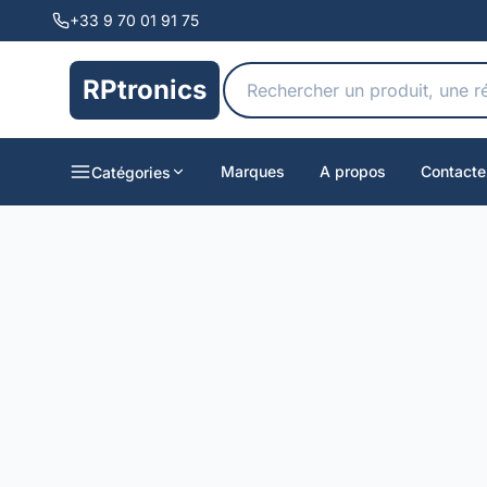
+33 9 70 01 91 75
RPtronics
Marques
A propos
Contacte
Catégories