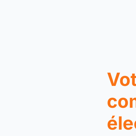
Vot
co
éle