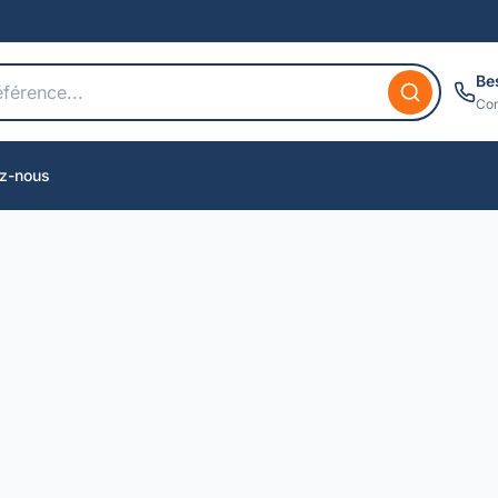
Be
Con
z-nous