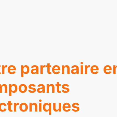
re partenaire e
mposants
ctroniques