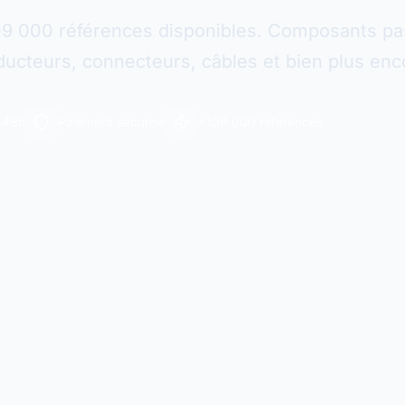
09 000 références disponibles. Composants pas
ucteurs, connecteurs, câbles et bien plus enc
n 48h
Paiement sécurisé
+109 000 références