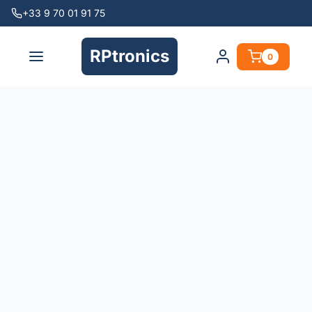
+33 9 70 01 91 75
RPtronics
0