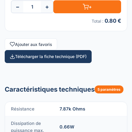
−
+
+
0.80 €
Total
:
Ajouter aux favoris
Télécharger la fiche technique (PDF)
Caractéristiques techniques
5 paramètres
Résistance
7.87k Ohms
Dissipation de
0.66W
puissance max.