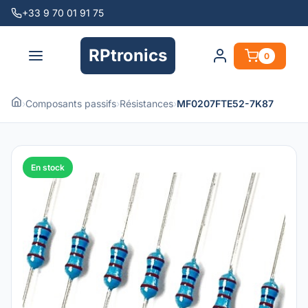
+33 9 70 01 91 75
RPtronics
0
›
Composants passifs
›
Résistances
›
MF0207FTE52-7K87
En stock