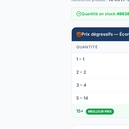
CR-05FL7-5
Quantité en stock
:
49638
Prix dégressifs — Éco
QUANTITÉ
1 – 1
2 – 2
3 – 4
5 – 14
15+
MEILLEUR PRIX