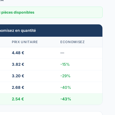
9K
 pièces disponibles
nomisez en quantité
PRIX UNITAIRE
ECONOMISEZ
4.48 €
—
3.82 €
-15%
3.20 €
-29%
2.68 €
-40%
2.54 €
-43%