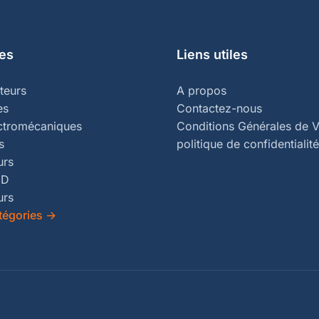
es
Liens utiles
teurs
A propos
es
Contactez-nous
ectromécaniques
Conditions Générales de V
s
politique de confidentialité
urs
ED
urs
tégories
→