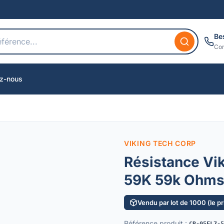
Be
Con
z-nous
VIKING TECH CORP
Résistance Vi
59K 59k Ohms
Vendu par lot de 1000 (le pr
Référence produit
: