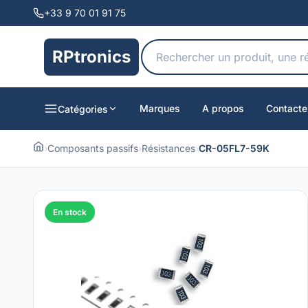
+33 9 70 01 91 75
RPtronics
Marques
A propos
Contacte
Catégories
›
Composants passifs
›
Résistances
›
CR-05FL7-59K
En stock