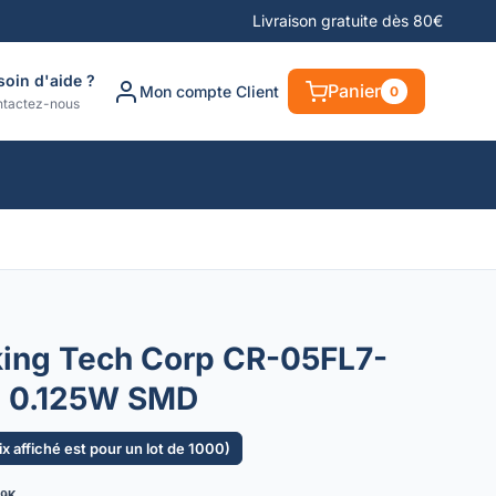
Livraison gratuite dès 80€
soin d'aide ?
Panier
Mon compte Client
0
tactez-nous
king Tech Corp CR-05FL7-
 0.125W SMD
ix affiché est pour un lot de 1000)