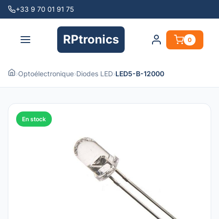
+33 9 70 01 91 75
RPtronics
0
›
Optoélectronique
›
Diodes LED
›
LED5-B-12000
En stock