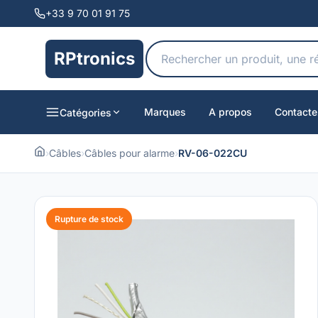
+33 9 70 01 91 75
RPtronics
Marques
A propos
Contacte
Catégories
›
Câbles
›
Câbles pour alarme
›
RV-06-022CU
Rupture de stock