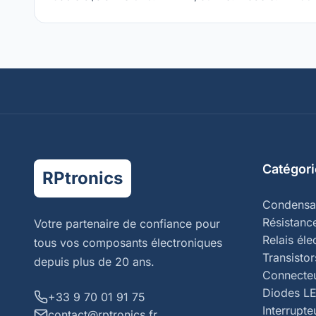
Catégori
RPtronics
Condensa
Résistanc
Votre partenaire de confiance pour
Relais él
tous vos composants électroniques
Transistor
depuis plus de 20 ans.
Connecte
Diodes L
+33 9 70 01 91 75
Interrupte
contact@rptronics.fr