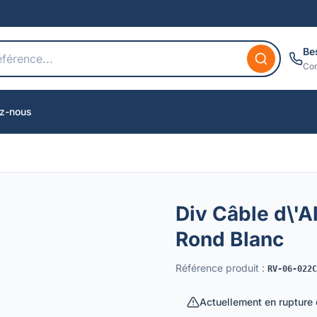
Be
Con
z-nous
Div Câble d\'
Rond Blanc
Référence produit
:
RV-06-022C
Actuellement en rupture