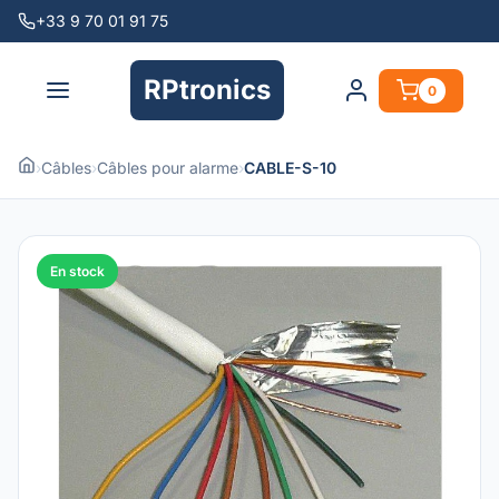
+33 9 70 01 91 75
RPtronics
0
›
Câbles
›
Câbles pour alarme
›
CABLE-S-10
En stock